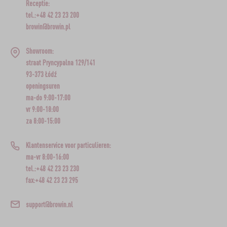
Receptie:
tel.:+48 42 23 23 200
browin@browin.pl
Showroom:
straat Pryncypalna 129/141
93-373 Łódź
openingsuren
ma-do 9:00-17:00
vr 9:00-18:00
za 8:00-15:00
Klantenservice voor particulieren:
ma-vr 8:00-16:00
tel.:+48 42 23 23 230
fax:+48 42 23 23 295
support@browin.nl