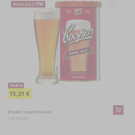
Nieuwe prijs
(-19%)
18,81 €
15,21 €
Brewkit Coopers Real Ale
8,95 EUR/kg