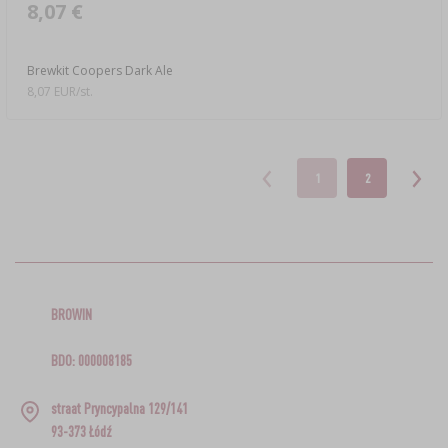
8,07 €
Brewkit Coopers Dark Ale
8,07 EUR/st.
1
2
BROWIN
BDO: 000008185
straat Pryncypalna 129/141
93-373 Łódź