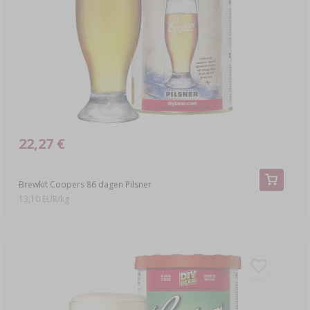
›
MANDFLESSEN
LITERATUUR OVER CHARCUTERIE
LITERATUUR
REKKEN
ROOKAROMA
›
AROMATISERING
LITERATUUR
22,27 €
WIJNANALYSE
Brewkit Coopers 86 dagen Pilsner
ETIKETTEN
13,10 EUR/kg