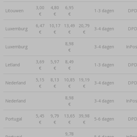
3,00
4,80
6,95
Litouwen
1-3 dagen
DP
€
€
€
6,47
10,17
13,49
20,79
Luxemburg
3-4 dagen
DP
€
€
€
€
8,98
Luxemburg
3-4 dagen
InPos
€
3,69
5,97
8,49
Letland
1-3 dagen
DP
€
€
€
5,15
8,13
10,85
19,19
Nederland
3-4 dagen
DP
€
€
€
€
8,98
Nederland
3-4 dagen
InPos
€
5,45
9,79
13,65
39,98
Portugal
5-6 dagen
DP
€
€
€
€
9,78
Portugal
5-6 dagen
InPos