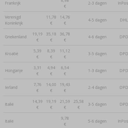
8,98
Frankrijk
2-3 dagen
InPos
€
Verenigd
11,78
14,76
4-5 dagen
DHL
Koninkrijk
€
€
19,19
35,18
36,78
Griekenland
4-6 dagen
DP
€
€
€
5,39
8,39
11,12
Kroatië
3-5 dagen
DP
€
€
€
3,31
4,94
6,54
Hongarije
1-3 dagen
DP
€
€
€
7,76
14,00
19,43
Ierland
2-4 dagen
DP
€
€
€
14,39
19,19
21,59
25,58
Italië
3-5 dagen
DP
€
€
€
€
9,78
Italië
5-6 dagen
InPos
€