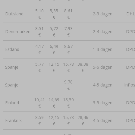
5,10
5,35
8,61
Duitsland
2-3 dagen
DHL
€
€
€
8,51
5,72
7,93
Denemarken
2-4 dagen
DP
€
€
€
4,17
6,49
8,67
Estland
1-3 dagen
DP
€
€
€
5,77
12,15
15,78
38,38
Spanje
5-6 dagen
DP
€
€
€
€
9,78
Spanje
4-5 dagen
InPos
€
10,41
14,69
18,50
Finland
3-5 dagen
DP
€
€
€
8,59
12,15
15,78
28,46
Frankrijk
4-5 dagen
DP
€
€
€
€