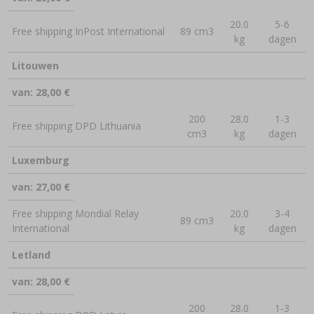
20.0
5-6
Free shipping InPost International
89 cm3
kg
dagen
Litouwen
van: 28,00 €
200
28.0
1-3
Free shipping DPD Lithuania
cm3
kg
dagen
Luxemburg
van: 27,00 €
Free shipping Mondial Relay
20.0
3-4
89 cm3
International
kg
dagen
Letland
van: 28,00 €
200
28.0
1-3