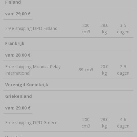
›
MANDFLESSEN
Finland
LITERATUUR OVER CHARCUTERIE
LITERATUUR
van: 29,00 €
REKKEN
ROOKAROMA
200
28.0
3-5
Free shipping DPD Finland
cm3
kg
dagen
›
AROMATISERING
Frankrijk
LITERATUUR
van: 28,00 €
Free shipping Mondial Relay
20.0
2-3
89 cm3
WIJNANALYSE
International
kg
dagen
Verenigd Koninkrijk
ETIKETTEN
Griekenland
van: 29,00 €
200
28.0
4-6
Free shipping DPD Greece
cm3
kg
dagen