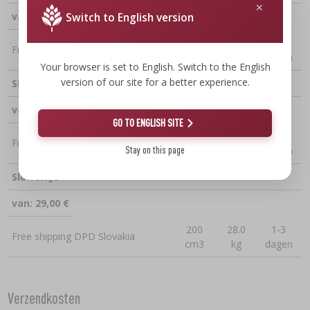
van: 29,00 €
Switch to English version
200
28.0
2-4
Free shipping DPD Sweden
cm3
kg
dagen
Your browser is set to English. Switch to the English
version of our site for a better experience.
Slovenië
van: 29,00 €
GO TO ENGLISH SITE
200
28.0
1-3
Free shipping DPD Slovenia
Stay on this page
cm3
kg
dagen
Slowakije
van: 29,00 €
200
28.0
1-3
Free shipping DPD Slovakia
cm3
kg
dagen
Verzendkosten