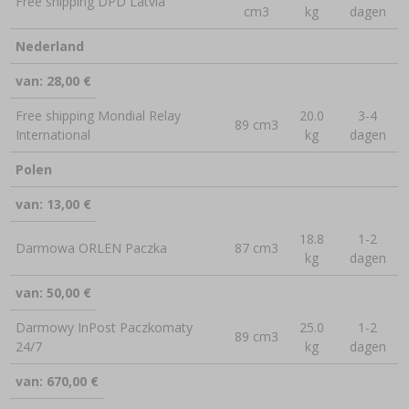
Free shipping DPD Latvia
cm3
kg
dagen
Nederland
van: 28,00 €
Free shipping Mondial Relay
20.0
3-4
89 cm3
International
kg
dagen
Polen
van: 13,00 €
18.8
1-2
Darmowa ORLEN Paczka
87 cm3
kg
dagen
van: 50,00 €
Darmowy InPost Paczkomaty
25.0
1-2
89 cm3
24/7
kg
dagen
van: 670,00 €