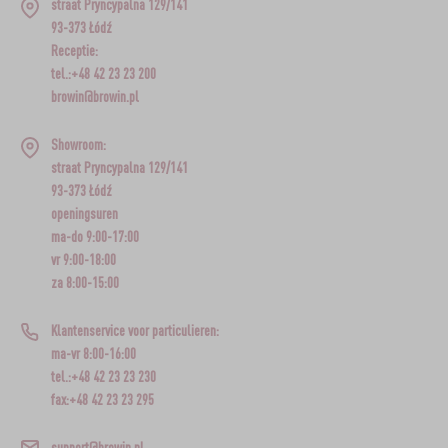
straat Pryncypalna 129/141
93-373 Łódź
Receptie:
tel.:+48 42 23 23 200
browin@browin.pl
Showroom:
straat Pryncypalna 129/141
93-373 Łódź
openingsuren
ma-do 9:00-17:00
vr 9:00-18:00
za 8:00-15:00
Klantenservice voor particulieren:
ma-vr 8:00-16:00
tel.:+48 42 23 23 230
fax:+48 42 23 23 295
support@browin.nl