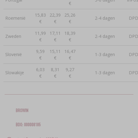
€
15,83
22,39
25,26
Roemenië
2-4 dagen
DP
€
€
€
11,99
17,11
18,39
Zweden
2-4 dagen
DP
€
€
€
9,59
15,11
16,47
Slovenië
1-3 dagen
DP
€
€
€
6,03
8,31
9,27
Slowakije
1-3 dagen
DP
€
€
€
BROWIN
BDO: 000008185