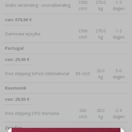
1500
270.0
1-3
Gratis verzending - vooruitbetaling
cm3
kg
dagen
van: 670,00 €
1500
270.0
1-3
Darmowa wysyłka
cm3
kg
dagen
Portugal
van: 29,00 €
20.0
5-6
Free shipping InPost International
89 cm3
kg
dagen
Roemenië
van: 28,00 €
200
28.0
2-4
Free shipping DPD Romania
cm3
kg
dagen
Zweden