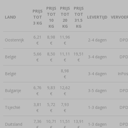
PRIJS
PRIJS
PRIJS
PRIJS
TOT
TOT
TOT
LAND
TOT
LEVERTIJD
VERVOE
10
20
31.5
3 KG
KG
KG
KG
6,21
8,98
11,96
Oostenrijk
2-4 dagen
DP
€
€
€
5,66
8,50
11,11
19,51
België
3-4 dagen
DP
€
€
€
€
8,98
België
3-4 dagen
InPos
€
6,76
9,83
12,62
Bulgarije
3-5 dagen
DP
€
€
€
3,81
5,72
7,93
Tsjechië
1-3 dagen
DP
€
€
€
7,36
10,71
11,51
13,91
Duitsland
1-3 dagen
DP
€
€
€
€