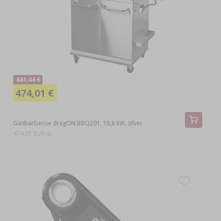
›
MANDFLESSEN
LITERATUUR OVER CHARCUTERIE
LITERATUUR
REKKEN
ROOKAROMA
›
AROMATISERING
581,44 €
LITERATUUR
474,01 €
WIJNANALYSE
Gasbarbecue dragON BBQ201, 18,8 kW, zilver
474,01 EUR/st.
ETIKETTEN