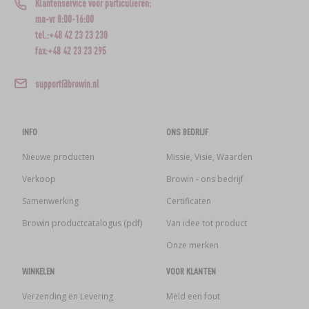
Klantenservice voor particulieren:
ma-vr 8:00-16:00
tel.:+48 42 23 23 230
fax:+48 42 23 23 295
support@browin.nl
INFO
ONS BEDRIJF
Nieuwe producten
Missie, Visie, Waarden
Verkoop
Browin - ons bedrijf
Samenwerking
Certificaten
Browin productcatalogus (pdf)
Van idee tot product
Onze merken
WINKELEN
VOOR KLANTEN
Verzending en Levering
Meld een fout