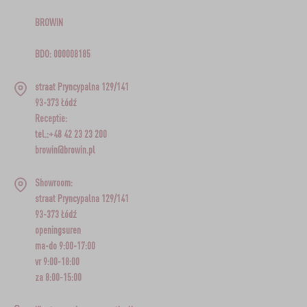
BROWIN
BDO: 000008185
straat Pryncypalna 129/141
93-373 Łódź
Receptie:
tel.:+48 42 23 23 200
browin@browin.pl
Showroom:
straat Pryncypalna 129/141
93-373 Łódź
openingsuren
ma-do 9:00-17:00
vr 9:00-18:00
za 8:00-15:00