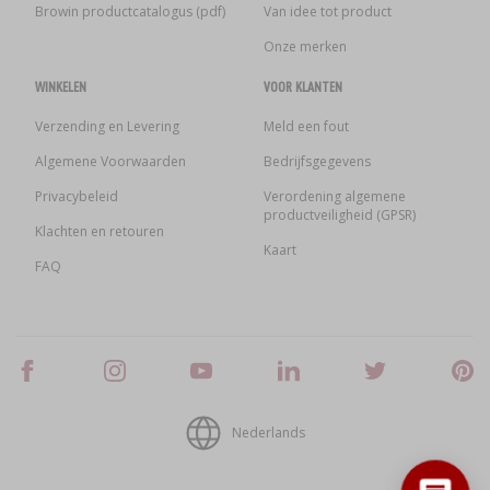
›
MANDFLESSEN
Browin productcatalogus (pdf)
Van idee tot product
LITERATUUR OVER CHARCUTERIE
LITERATUUR
Onze merken
REKKEN
WINKELEN
VOOR KLANTEN
ROOKAROMA
›
Verzending en Levering
Meld een fout
AROMATISERING
Algemene Voorwaarden
Bedrijfsgegevens
LITERATUUR
Privacybeleid
Verordening algemene
productveiligheid (GPSR)
Klachten en retouren
Kaart
WIJNANALYSE
FAQ
ETIKETTEN
Nederlands