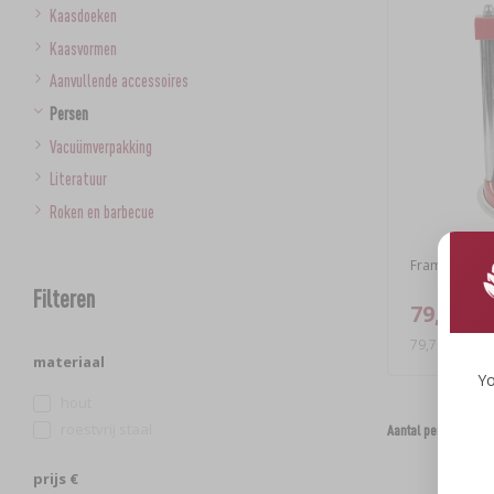
Kaasdoeken
Kaasvormen
Aanvullende accessoires
Persen
Vacuümverpakking
Literatuur
Roken en barbecue
Framepers voor
Filteren
79,70 €
79,70 EUR/st.
materiaal
Yo
hout
roestvrij staal
Aantal per pagina:
prijs €