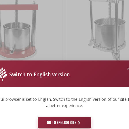
 fruit - roestvrij staal, 1,2 l
Framepers voor fruit - roestvrij staal
Switch to English version
144,31 €
144,31 EUR/st.
ur browser is set to English. Switch to the English version of our site 
a better experience.
GO TO ENGLISH SITE