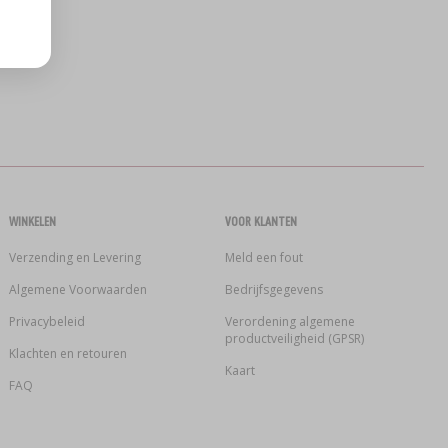
WINKELEN
VOOR KLANTEN
Verzending en Levering
Meld een fout
Algemene Voorwaarden
Bedrijfsgegevens
Privacybeleid
Verordening algemene
productveiligheid (GPSR)
Klachten en retouren
Kaart
FAQ