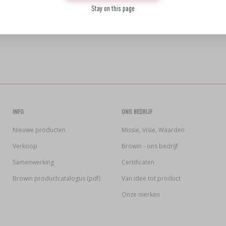
Stay on this page
INFO
ONS BEDRIJF
Nieuwe producten
Missie, Visie, Waarden
Verkoop
Browin - ons bedrijf
Samenwerking
Certificaten
Browin productcatalogus (pdf)
Van idee tot product
Onze merken