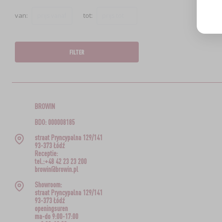
van:
tot:
FILTER
BROWIN
BDO: 000008185
straat Pryncypalna 129/141
93-373 Łódź
Receptie:
tel.:+48 42 23 23 200
browin@browin.pl
Showroom:
straat Pryncypalna 129/141
93-373 Łódź
openingsuren
ma-do 9:00-17:00