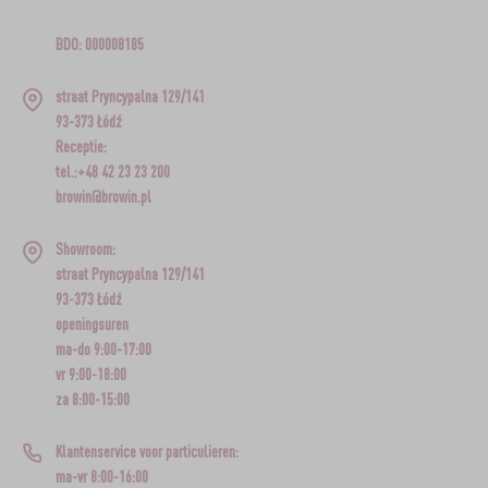
BDO: 000008185
straat Pryncypalna 129/141
93-373 Łódź
Receptie:
tel.:+48 42 23 23 200
browin@browin.pl
Showroom:
straat Pryncypalna 129/141
93-373 Łódź
openingsuren
ma-do 9:00-17:00
vr 9:00-18:00
za 8:00-15:00
Klantenservice voor particulieren:
ma-vr 8:00-16:00