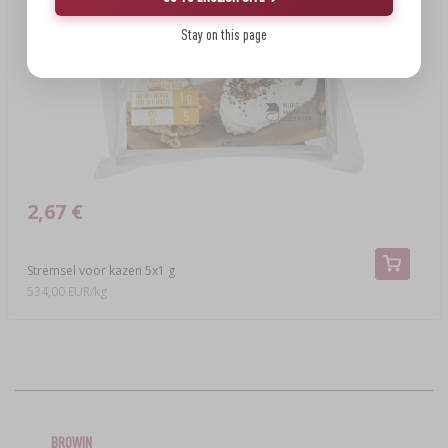
Stay on this page
2,67 €
Stremsel voor kazen 5x1 g
534,00 EUR/kg
BROWIN