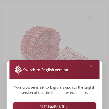
Switch to English version
Your browser is set to English. Switch to the English
version of our site for a better experience.
4,43 €
Nylongaas voor vleessnijwerk 4 m x 22 cm met thermische
GO TO ENGLISH SITE
weerstand van 125°C