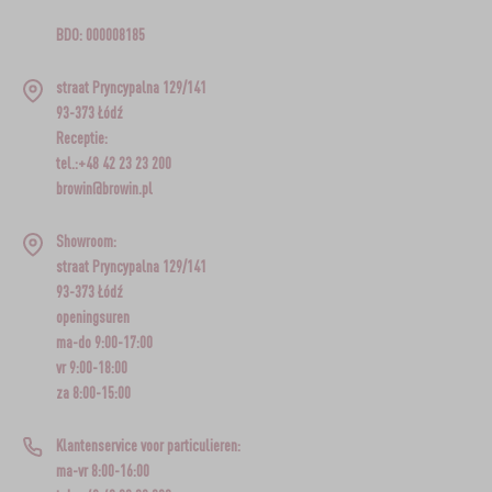
BDO: 000008185
straat Pryncypalna 129/141
93-373 Łódź
Receptie:
tel.:+48 42 23 23 200
browin@browin.pl
Showroom:
straat Pryncypalna 129/141
93-373 Łódź
openingsuren
ma-do 9:00-17:00
vr 9:00-18:00
za 8:00-15:00
Klantenservice voor particulieren:
ma-vr 8:00-16:00