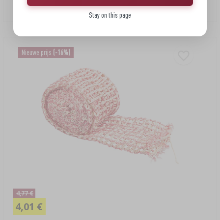
1,11 EUR/m
Stay on this page
Nieuwe prijs
(-16%)
4,77 €
4,01 €