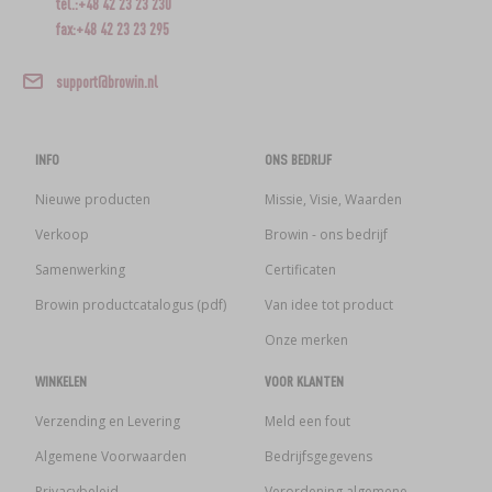
tel.:+48 42 23 23 230
fax:+48 42 23 23 295
support@browin.nl
INFO
ONS BEDRIJF
Nieuwe producten
Missie, Visie, Waarden
Verkoop
Browin - ons bedrijf
Samenwerking
Certificaten
Browin productcatalogus (pdf)
Van idee tot product
Onze merken
WINKELEN
VOOR KLANTEN
Verzending en Levering
Meld een fout
Algemene Voorwaarden
Bedrijfsgegevens
Privacybeleid
Verordening algemene