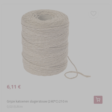
6,11 €
Grijze katoenen slagerstouw (240°C) 210 m
0,03 EUR/m