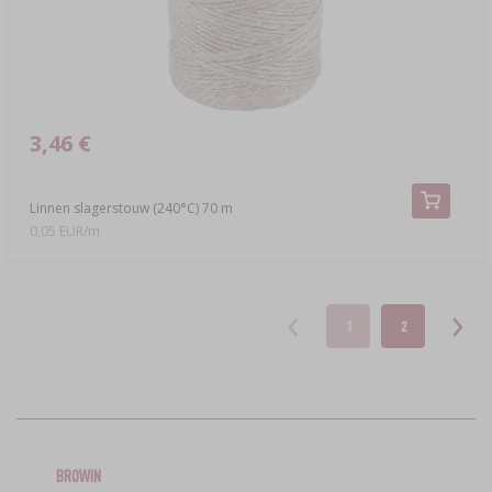
3,46 €
Linnen slagerstouw (240°C) 70 m
0,05 EUR/m
1
2
BROWIN