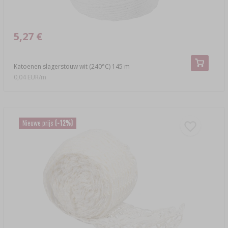
5,27 €
Katoenen slagerstouw wit (240°C) 145 m
0,04 EUR/m
Nieuwe prijs
(-12%)