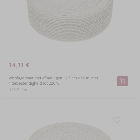
›
MANDFLESSEN
LITERATUUR OVER CHARCUTERIE
LITERATUUR
REKKEN
ROOKAROMA
›
AROMATISERING
LITERATUUR
14,11 €
WIJNANALYSE
Wit slagersnet met afmetingen 12,5 cm x 50 m, met
hittebestendigheid tot 220°C
ETIKETTEN
0,28 EUR/m