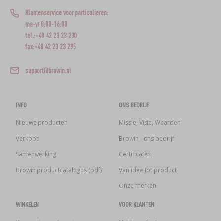
Klantenservice voor particulieren:
ma-vr 8:00-16:00
tel.:+48 42 23 23 230
fax:+48 42 23 23 295
support@browin.nl
INFO
ONS BEDRIJF
Nieuwe producten
Missie, Visie, Waarden
Verkoop
Browin - ons bedrijf
Samenwerking
Certificaten
Browin productcatalogus (pdf)
Van idee tot product
Onze merken
WINKELEN
VOOR KLANTEN