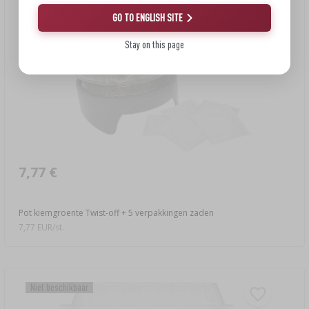
GO TO ENGLISH SITE
Stay on this page
7,77 €
Pot kiemgroente Twist-off + 5 verpakkingen zaden
7,77 EUR/st.
Niet beschikbaar