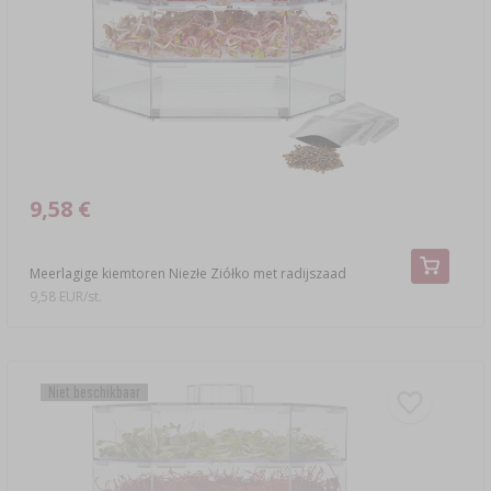
›
MANDFLESSEN
LITERATUUR OVER CHARCUTERIE
LITERATUUR
REKKEN
ROOKAROMA
›
AROMATISERING
LITERATUUR
9,58 €
WIJNANALYSE
Meerlagige kiemtoren Niezłe Ziółko met radijszaad
9,58 EUR/st.
ETIKETTEN
Niet beschikbaar