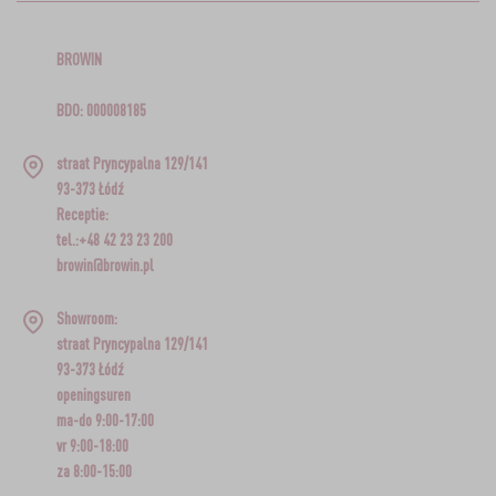
BROWIN
BDO: 000008185
straat Pryncypalna 129/141
93-373 Łódź
Receptie:
tel.:+48 42 23 23 200
browin@browin.pl
Showroom:
straat Pryncypalna 129/141
93-373 Łódź
openingsuren
ma-do 9:00-17:00
vr 9:00-18:00
za 8:00-15:00