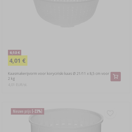
›
MANDFLESSEN
LITERATUUR OVER CHARCUTERIE
LITERATUUR
REKKEN
ROOKAROMA
›
AROMATISERING
LITERATUUR
6,13 €
4,01 €
WIJNANALYSE
Kaasmakerijvorm voor koryciński kaas Ø 21/11 x 8,5 cm voor
2 kg
ETIKETTEN
4,01 EUR/st.
Nieuwe prijs
(-23%)