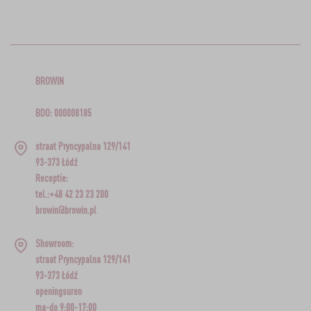
BROWIN
BDO: 000008185
straat Pryncypalna 129/141
93-373 Łódź
Receptie:
tel.:+48 42 23 23 200
browin@browin.pl
Showroom:
straat Pryncypalna 129/141
93-373 Łódź
openingsuren
ma-do 9:00-17:00