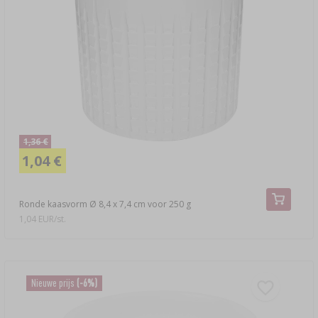
1,36 €
1,04 €
Ronde kaasvorm Ø 8,4 x 7,4 cm voor 250 g
1,04 EUR/st.
Nieuwe prijs
(-6%)