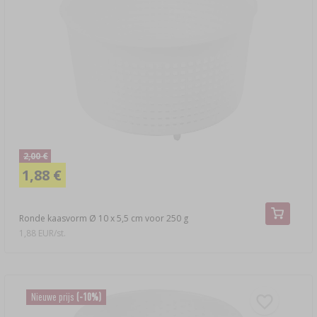
2,00 €
1,88 €
Ronde kaasvorm Ø 10 x 5,5 cm voor 250 g
1,88 EUR/st.
Nieuwe prijs
(-10%)