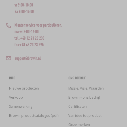
vr 9:00-18:00
za 8:00-15:00
Klantenservice voor particulieren:
ma-vr 8:00-16:00
tel.:+48 42 23 23 230
fax:+48 42 23 23 295
support@browin.nl
INFO
ONS BEDRIJF
Nieuwe producten
Missie, Visie, Waarden
Verkoop
Browin - ons bedrijf
Samenwerking
Certificaten
Browin productcatalogus (pdf)
Van idee tot product
Onze merken