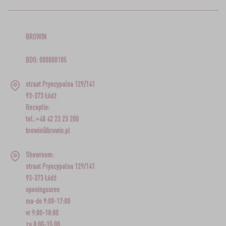
BROWIN
BDO: 000008185
straat Pryncypalna 129/141
93-373 Łódź
Receptie:
tel.:+48 42 23 23 200
browin@browin.pl
Showroom:
straat Pryncypalna 129/141
93-373 Łódź
openingsuren
ma-do 9:00-17:00
vr 9:00-18:00
za 8:00-15:00