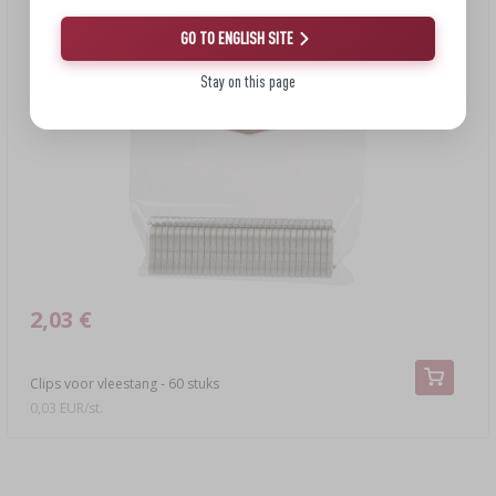
GO TO ENGLISH SITE
Stay on this page
2,03 €
Clips voor vleestang - 60 stuks
0,03 EUR/st.