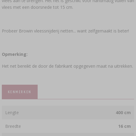
vlees aan te brengen. Het net is geschikt voor handmatig vullen van
vlees met een doorsnede tot 15 cm.
Probeer Browin vleessnijderij netten... want zelfgemaakt is beter!
Opmerking:
Het net bereikt de door de fabrikant opgegeven maat na uitrekken.
KENMERKEN
Lengte
400 cm
Breedte
16 cm