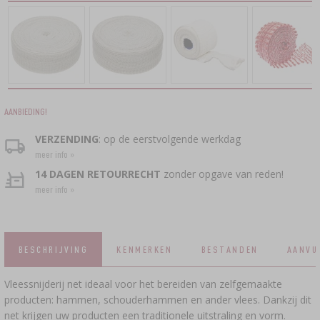
›
VACUÜMVERPAKKING
›
KROONKURKEN
TAARTDECORATIE EN BAKBENODIGDHEDEN
BACTERIECULTUREN
WIJNPERSEN
FLESSEN
SCHROEFDOPPEN
GIETIJZEREN KOOKGEREI
›
FLESSENCAPPERS
ACCESSOIRES VOOR HET PEKELEN
YOGHURTMAKERS
FRUITMOLENS
SNELKOOKPANNEN
VATEN EN KARAFFEN
VUURKORVEN
FLESSEN
›
KRUIDEN
VLEESHULZENAPPLICATOR, KLEMRINGTANG
›
FILTEREN
VOEDSELDROGERS
VYPITO
›
VACUÜMVERPAKKING
AANBIEDING!
BIERANALYSE
›
DRADEN, TOUWEN, NETTEN
TRECHTERS
›
VERZENDING
: op de eerstvolgende werkdag
AFSLUITEN MET KURKEN
DISTILLEERGIST
›
OPSLAG
meer info »
14 DAGEN RETOURRECHT
zonder opgave van reden!
KUNSTMATIGE WORSTOMHULSELS
ETIKETTEN
ACTIEVE KOOL
›
WIJNMAAKACCESSOIRES
meer info »
›
MAALMOLENS EN VIJZELS
NATUURLIJKE DARMHULZEN
AANVULLENDE STOFFEN
›
METERS EN INDICATOREN
HUISHOUDELIJKE GADGETS
BESCHRIJVING
KENMERKEN
BESTANDEN
AANVU
›
PEKELS, MARINADES EN KRUIDEN
ETIKETTEN
›
FLESSEN
AUTO EN MOTOR
Vleessnijderij net ideaal voor het bereiden van zelfgemaakte
producten: hammen, schouderhammen en ander vlees. Dankzij dit
BACTERIECULTUREN
ALCOHOLANALYSE
net krijgen uw producten een traditionele uitstraling en vorm.