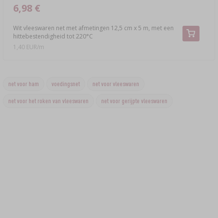
6,98 €
Wit vleeswaren net met afmetingen 12,5 cm x 5 m, met een
hittebestendigheid tot 220°C
1,40 EUR/m
net voor ham
voedingsnet
net voor vleeswaren
net voor het roken van vleeswaren
net voor gerijpte vleeswaren