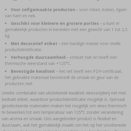
›
MANDFLESSEN
LITERATUUR OVER CHARCUTERIE
LITERATUUR
Voor zelfgemaakte producten -
voor roken, koken, rijpen
van ham en nek.
REKKEN
Geschikt voor kleinere en grotere porties -
u kunt er
ROOKAROMA
gemakkelijk producten in bereiden met een gewicht van 1 tot 2,5
›
AROMATISERING
kg.
Met decoratief etiket -
een handige manier voor snelle
productidentificatie.
LITERATUUR
Verhoogde duurzaamheid -
scheurt niet en heeft een
thermische weerstand van +125°C.
WIJNANALYSE
Bevestigde kwaliteit -
het net heeft een PZH-certificaat,
het gebruikte materiaal beïnvloedt de smaak en geur van de
producten niet.
ETIKETTEN
Unieke combinatie van uitstekende kwaliteit vleessnijderij net met
bedrukt etiket, waardoor productidentificatie mogelijk is. Speciaal
geselecteerde materialen maken het mogelijk om vlees thermisch
te bewerken tot een temperatuur van 125°C zonder verandering
van aroma en smaak. Ons aangeboden product is flexibel en
duurzaam, wat het gemakkelijk maakt om het op het voorbereide