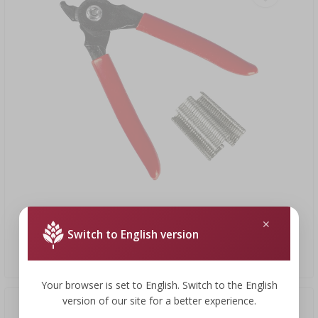
12,62 €
Switch to English version
Vleeswarensluiter + 60 clips
Your browser is set to English. Switch to the English
version of our site for a better experience.