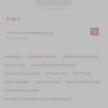
0,45 €
VSYPTO met mandarijnsmaak, 3 g
150,00 EUR/kg
smaakpoeders
smaakpoeder voor water
smaaktoevoegingen voor water
strooi het in water
gearomatiseerd plat en bruisend water
smaakdrank uit de sodamaker
DIY smaakdranken
VSYPTO nieuw
suikervrij smaakwater
lekker om te drinken
idee voor een lekker drankje
smaakcombinaties voor water
een simpele en snelle manier voor een smaakvol drankje