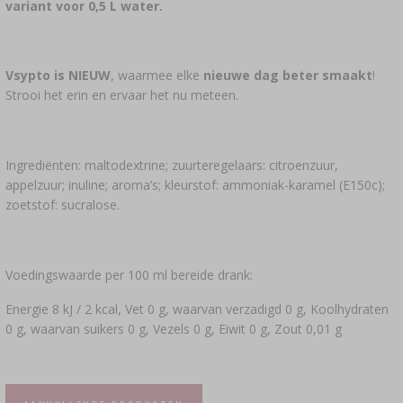
variant voor 0,5 L water.
Vsypto is NIEUW
, waarmee elke
nieuwe dag beter smaakt
!
Strooi het erin en ervaar het nu meteen.
Ingrediënten: maltodextrine; zuurteregelaars: citroenzuur,
appelzuur; inuline; aroma’s; kleurstof: ammoniak-karamel (E150c);
zoetstof: sucralose.
Voedingswaarde per 100 ml bereide drank:
Energie 8 kJ / 2 kcal, Vet 0 g, waarvan verzadigd 0 g, Koolhydraten
0 g, waarvan suikers 0 g, Vezels 0 g, Eiwit 0 g, Zout 0,01 g