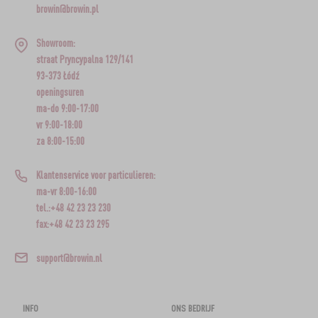
browin@browin.pl
Showroom:
straat Pryncypalna 129/141
93-373 Łódź
openingsuren
ma-do 9:00-17:00
vr 9:00-18:00
za 8:00-15:00
Klantenservice voor particulieren:
ma-vr 8:00-16:00
tel.:+48 42 23 23 230
fax:+48 42 23 23 295
support@browin.nl
INFO
ONS BEDRIJF