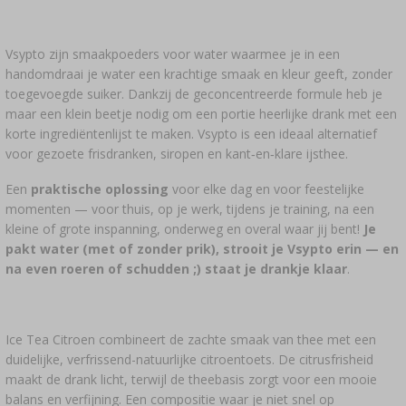
›
MANDFLESSEN
LITERATUUR OVER CHARCUTERIE
LITERATUUR
REKKEN
Vsypto zijn smaakpoeders voor water waarmee je in een
ROOKAROMA
handomdraai je water een krachtige smaak en kleur geeft, zonder
toegevoegde suiker. Dankzij de geconcentreerde formule heb je
›
AROMATISERING
maar een klein beetje nodig om een portie heerlijke drank met een
korte ingrediëntenlijst te maken. Vsypto is een ideaal alternatief
voor gezoete frisdranken, siropen en kant‑en‑klare ijsthee.
LITERATUUR
Een
praktische oplossing
voor elke dag en voor feestelijke
momenten — voor thuis, op je werk, tijdens je training, na een
WIJNANALYSE
kleine of grote inspanning, onderweg en overal waar jij bent!
Je
pakt water (met of zonder prik), strooit je Vsypto erin — en
ETIKETTEN
na even roeren of schudden ;) staat je drankje klaar
.
Ice Tea Citroen combineert de zachte smaak van thee met een
duidelijke, verfrissend-natuurlijke citroentoets. De citrusfrisheid
maakt de drank licht, terwijl de theebasis zorgt voor een mooie
balans en verfijning. Een compositie waar je niet snel op