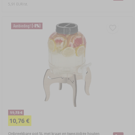
5,91 EUR/st.
Aanbieding!
(-8%)
11,73 €
10,76 €
Onbreekbare pot 5L met kraan en tweezijdige houten