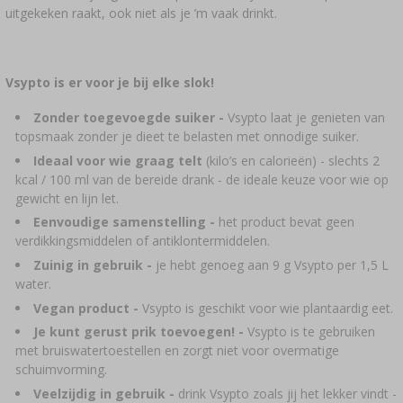
uitgekeken raakt, ook niet als je ’m vaak drinkt.
Vsypto is er voor je bij elke slok!
Zonder toegevoegde suiker -
Vsypto laat je genieten van
top­smaak zonder je dieet te belasten met onnodige suiker.
Ideaal voor wie graag telt
(kilo’s en calorieën) - slechts 2
kcal / 100 ml van de bereide drank - de ideale keuze voor wie op
gewicht en lijn let.
Eenvoudige samenstelling -
het product bevat geen
verdikkingsmiddelen of antiklontermiddelen.
Zuinig in gebruik -
je hebt genoeg aan 9 g Vsypto per 1,5 L
water.
Vegan product -
Vsypto is geschikt voor wie plantaardig eet.
Je kunt gerust prik toevoegen! -
Vsypto is te gebruiken
met bruiswatertoestellen en zorgt niet voor overmatige
schuimvorming.
Veelzijdig in gebruik -
drink Vsypto zoals jij het lekker vindt -