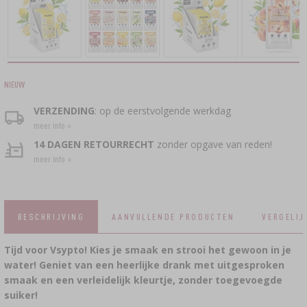
›
VACUÜMVERPAKKING
KROONKURKEN
›
BACTERIECULTUREN
TAARTDECORATIE EN BAKBENODIGDHEDEN
WIJNPERSEN
FLESSEN
SCHROEFDOPPEN
GIETIJZEREN KOOKGEREI
›
FLESSENCAPPERS
ACCESSOIRES VOOR HET PEKELEN
YOGHURTMAKERS
FRUITMOLENS
SNELKOOKPANNEN
VATEN EN KARAFFEN
VUURKORVEN
FLESSEN
›
KRUIDEN
NIEUW
VLEESHULZENAPPLICATOR, KLEMRINGTANG
›
FILTEREN
VOEDSELDROGERS
VYPITO
›
VACUÜMVERPAKKING
VERZENDING
: op de eerstvolgende werkdag
BIERANALYSE
meer info »
›
DRADEN, TOUWEN, NETTEN
TRECHTERS
›
AFSLUITEN MET KURKEN
DISTILLEERGIST
14 DAGEN RETOURRECHT
zonder opgave van reden!
›
OPSLAG
meer info »
KUNSTMATIGE WORSTOMHULSELS
ETIKETTEN
ACTIEVE KOOL
›
WIJNMAAKACCESSOIRES
›
MAALMOLENS EN VIJZELS
NATUURLIJKE DARMHULZEN
AANVULLENDE STOFFEN
BESCHRIJVING
AANVULLENDE PRODUCTEN
VERGELIJ
›
METERS EN INDICATOREN
HUISHOUDELIJKE GADGETS
›
PEKELS, MARINADES EN KRUIDEN
Tijd voor Vsypto! Kies je smaak en strooi het gewoon in je
ETIKETTEN
›
FLESSEN
water! Geniet van een heerlijke drank met uitgesproken
AUTO EN MOTOR
smaak en een verleidelijk kleurtje, zonder toegevoegde
BACTERIECULTUREN
ALCOHOLANALYSE
suiker!