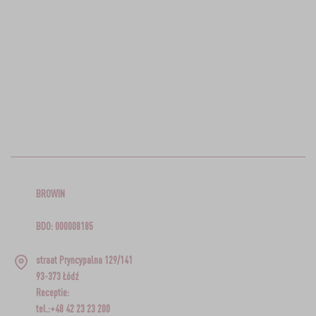
BROWIN
BDO: 000008185
straat Pryncypalna 129/141
93-373 Łódź
Receptie:
tel.:+48 42 23 23 200