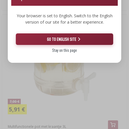
42,32 EUR/st.
Your browser is set to English. Switch to the English
version of our site for a better experience.
Aanbieding!
(-16%)
GO TO ENGLISH SITE
Stay on this page
7,00 €
5,91 €
Multifunctionele pot met kraantje 3L