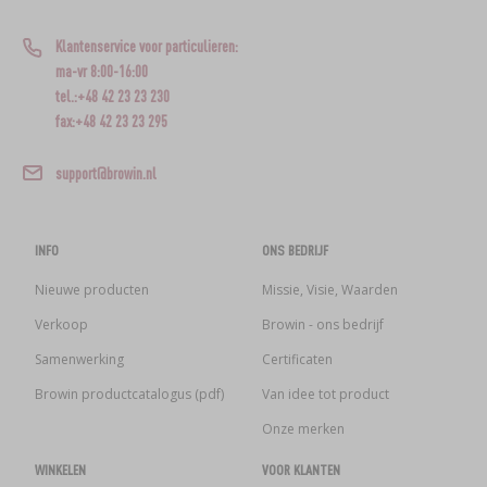
Klantenservice voor particulieren:
ma-vr 8:00-16:00
tel.:+48 42 23 23 230
fax:+48 42 23 23 295
support@browin.nl
INFO
ONS BEDRIJF
Nieuwe producten
Missie, Visie, Waarden
Verkoop
Browin - ons bedrijf
Samenwerking
Certificaten
Browin productcatalogus (pdf)
Van idee tot product
Onze merken
WINKELEN
VOOR KLANTEN