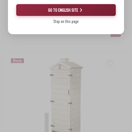
GO TO ENGLISH SITE
563,61 €
Stay on this page
Rookkamer van lariks, 200 L, met roestvrijstalen onderstel
Nieuw