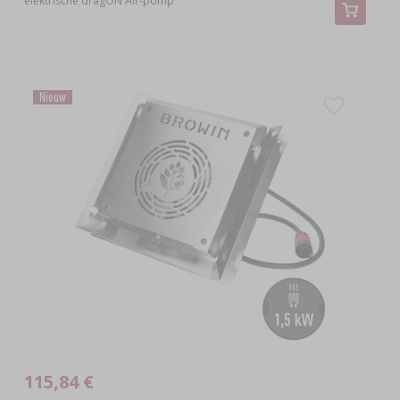
elektrische dragON Air-pomp
Nieuw
115,84 €