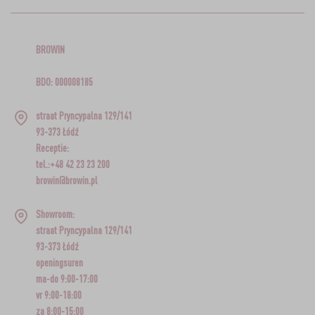
BROWIN
BDO: 000008185
straat Pryncypalna 129/141
93-373 Łódź
Receptie:
tel.:+48 42 23 23 200
browin@browin.pl
Showroom:
straat Pryncypalna 129/141
93-373 Łódź
openingsuren
ma-do 9:00-17:00
vr 9:00-18:00
za 8:00-15:00