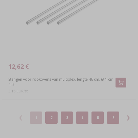
12,62 €
Stangen voor rookovens van multiplex, lengte 46 cm, Ø 1 cm,
4 st.
3,15 EUR/st.
1
2
3
4
5
6