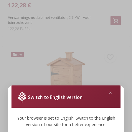
122,28 €
Verwarmingsmodule met ventilator, 2,7 kW – voor
tuinrookovens
122,28 EUR/st.
Nieuw
Switch to English version
Your browser is set to English. Switch to the English
version of our site for a better experience.