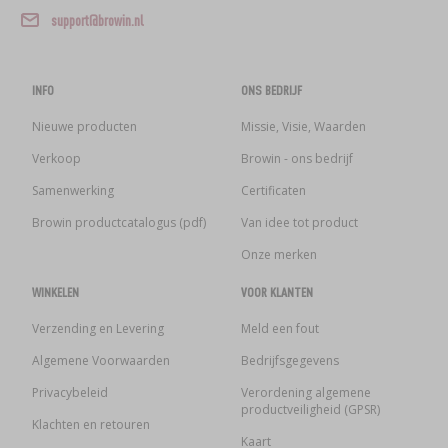
›
MANDFLESSEN
support@browin.nl
LITERATUUR OVER CHARCUTERIE
LITERATUUR
REKKEN
ROOKAROMA
INFO
ONS BEDRIJF
›
AROMATISERING
Nieuwe producten
Missie, Visie, Waarden
Verkoop
Browin - ons bedrijf
LITERATUUR
Samenwerking
Certificaten
Browin productcatalogus (pdf)
Van idee tot product
WIJNANALYSE
Onze merken
ETIKETTEN
WINKELEN
VOOR KLANTEN
Verzending en Levering
Meld een fout
Algemene Voorwaarden
Bedrijfsgegevens
Privacybeleid
Verordening algemene
productveiligheid (GPSR)
Klachten en retouren
Kaart